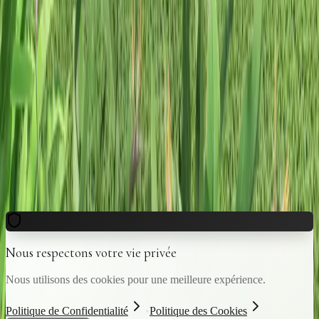
Nous respectons votre vie privée
Nous utilisons des cookies pour une meilleure expérience.
Politique de Confidentialité
•
Politique des Cookies